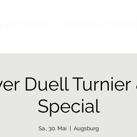
OME
LASERTAG
AIRSOFT
ÜBER UNS
PREISE
GU
er Duell Turnie
Special
Sa., 30. Mai
  |  
Augsburg