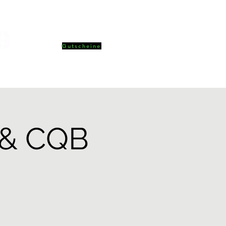
Gutscheine
IDE
mehr
r & CQB