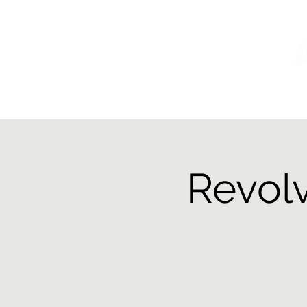
H
Revolv