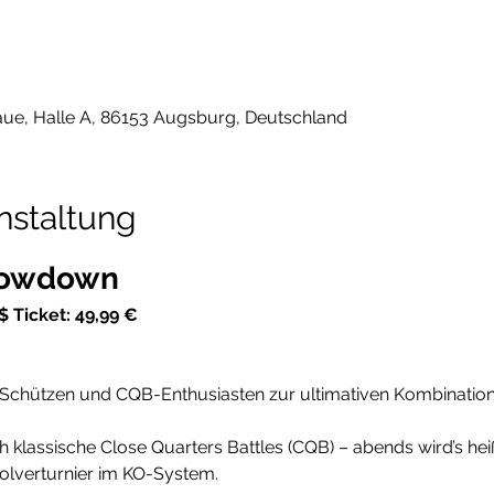
ue, Halle A, 86153 Augsburg, Deutschland
nstaltung
howdown
 $ Ticket: 49,99 €
e Schützen und CQB-Enthusiasten zur ultimativen Kombination
klassische Close Quarters Battles (CQB) – abends wird’s heiß:
lverturnier im KO-System. 